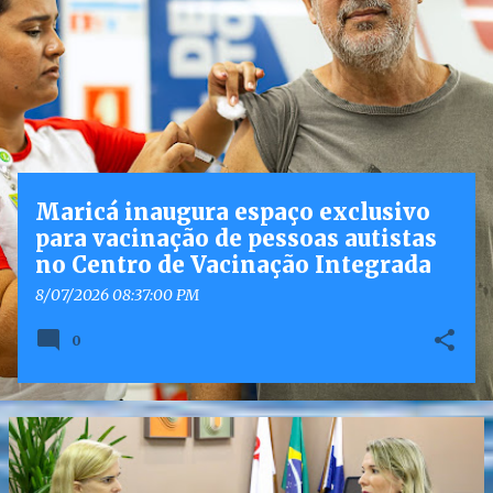
o
s
t
a
g
e
n
Maricá inaugura espaço exclusivo
s
para vacinação de pessoas autistas
no Centro de Vacinação Integrada
8/07/2026 08:37:00 PM
0