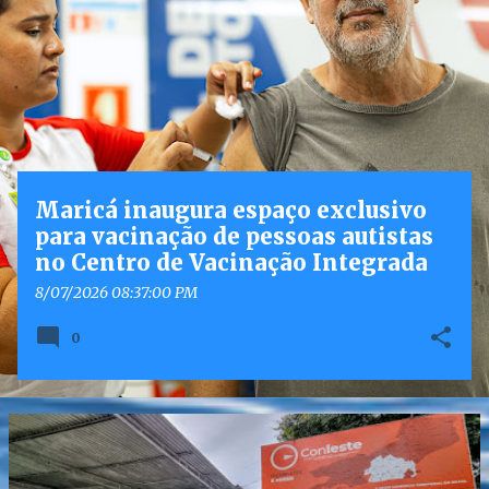
o
s
t
a
g
e
n
Maricá inaugura espaço exclusivo
s
para vacinação de pessoas autistas
no Centro de Vacinação Integrada
8/07/2026 08:37:00 PM
0