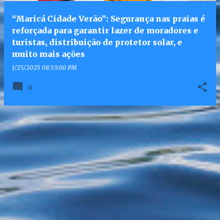
“Maricá Cidade Verão”: Segurança nas praias é
reforçada para garantir lazer de moradores e
turistas, distribuição de protetor solar, e
muito mais ações
1/25/2025 08:53:00 PM
0