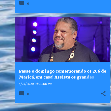
0
Passe o domingo comemorando os 206 de
Maricá, em casa! Assista os grandes
artistas do município
5/24/2020 01:20:00 PM
0