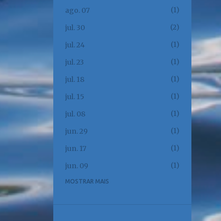
1
ago. 07
2
jul. 30
1
jul. 24
1
jul. 23
1
jul. 18
1
jul. 15
1
jul. 08
1
jun. 29
1
jun. 17
1
jun. 09
MOSTRAR MAIS
1
jun. 02
1
jun. 01
1
mai. 23