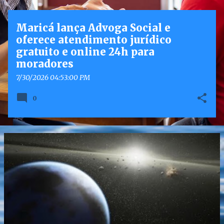
g
e
Maricá lança Advoga Social e
n
oferece atendimento jurídico
s
gratuito e online 24h para
moradores
7/30/2026 04:53:00 PM
0