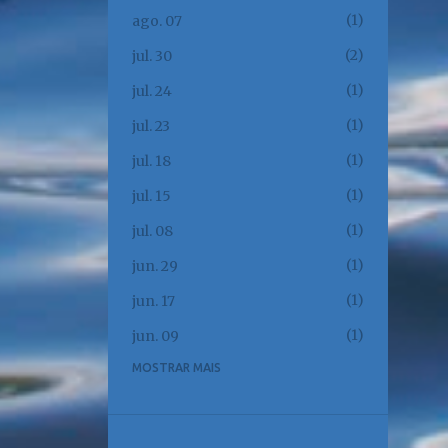
1
ago. 07
2
jul. 30
1
jul. 24
1
jul. 23
1
jul. 18
1
jul. 15
1
jul. 08
1
jun. 29
1
jun. 17
1
jun. 09
MOSTRAR MAIS
1
jun. 02
1
jun. 01
1
mai. 23