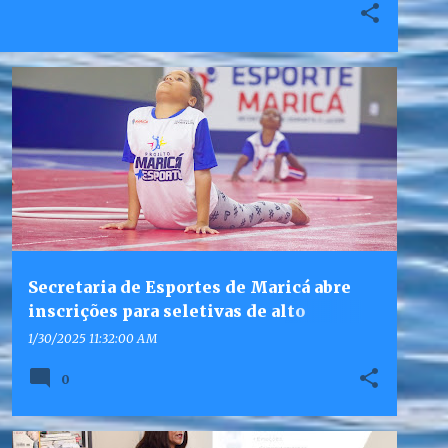
Secretaria de Esportes de Maricá abre
inscrições para seletivas de alto
rendimento do projeto Maricá Esporte
1/30/2025 11:32:00 AM
Competições 2025
0