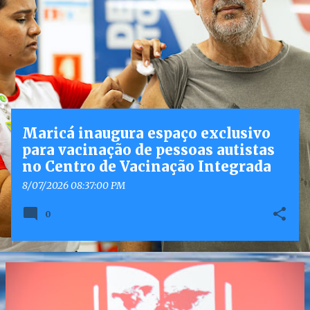
o
s
t
a
g
e
n
Maricá inaugura espaço exclusivo
s
para vacinação de pessoas autistas
no Centro de Vacinação Integrada
8/07/2026 08:37:00 PM
0