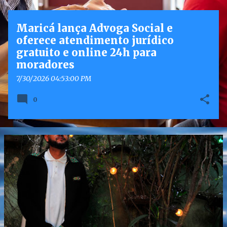
g
e
Maricá lança Advoga Social e
n
oferece atendimento jurídico
s
gratuito e online 24h para
moradores
7/30/2026 04:53:00 PM
0