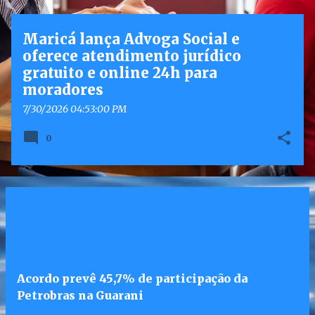
g
e
Maricá lança Advoga Social e
n
oferece atendimento jurídico
s
gratuito e online 24h para
moradores
7/30/2026 04:53:00 PM
0
Acordo prevê 45,7% de participação da
Petrobras na Guarani