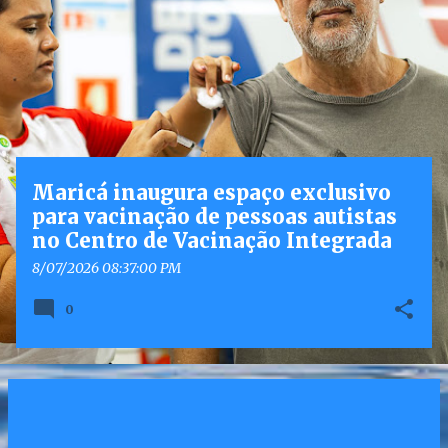
o
s
t
a
g
e
n
Maricá inaugura espaço exclusivo
s
para vacinação de pessoas autistas
no Centro de Vacinação Integrada
8/07/2026 08:37:00 PM
0