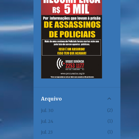
Arquivo
2
jul. 30
1
jul. 24
1
jul. 23