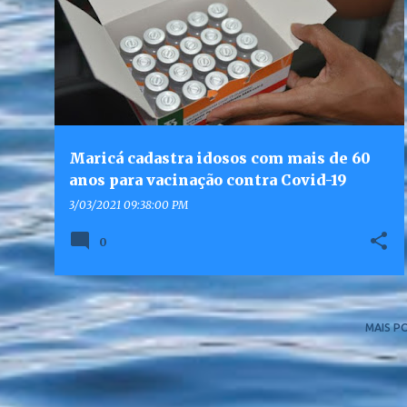
Maricá cadastra idosos com mais de 60
anos para vacinação contra Covid-19
3/03/2021 09:38:00 PM
0
MAIS P