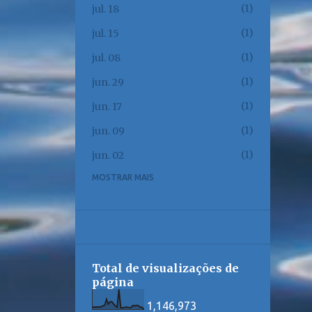
1
jul. 18
1
jul. 15
1
jul. 08
1
jun. 29
1
jun. 17
1
jun. 09
1
jun. 02
MOSTRAR MAIS
1
jun. 01
1
mai. 23
1
mai. 17
1
mai. 12
Total de visualizações de
1
mai. 08
página
1
mai. 06
1,146,973