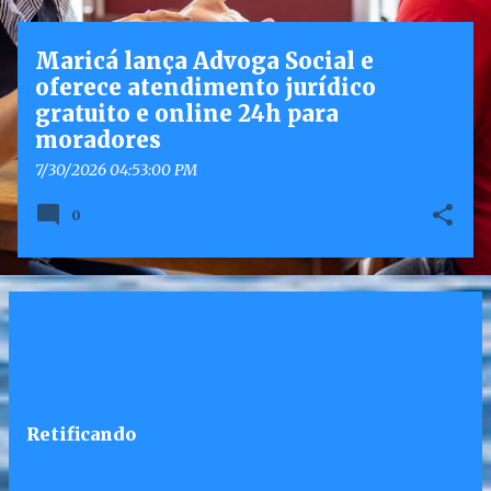
g
e
Maricá lança Advoga Social e
n
oferece atendimento jurídico
s
gratuito e online 24h para
moradores
7/30/2026 04:53:00 PM
0
Retificando