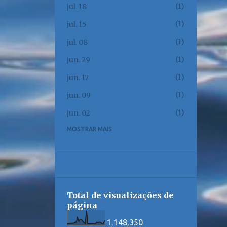
1
jul. 18
1
jul. 15
1
jul. 08
1
jun. 29
1
jun. 17
1
jun. 09
1
jun. 02
MOSTRAR MAIS
1
jun. 01
1
mai. 23
1
mai. 17
1
mai. 12
Total de visualizações de
1
mai. 08
página
1
mai. 06
1,148,350