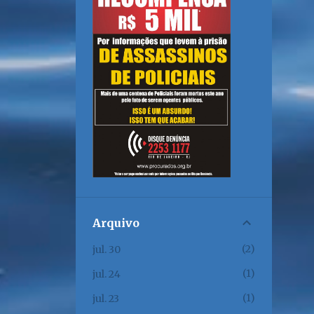
Arquivo
2
jul. 30
1
jul. 24
1
jul. 23