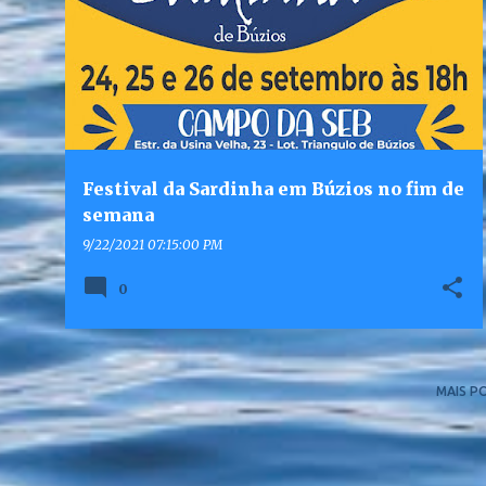
Festival da Sardinha em Búzios no fim de
semana
9/22/2021 07:15:00 PM
0
MAIS P