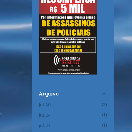
Arquivo
2
jul. 30
1
jul. 24
1
jul. 23