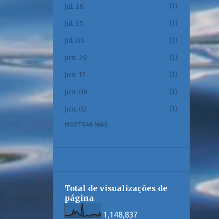
1
jul. 18
1
jul. 15
1
jul. 08
1
jun. 29
1
jun. 17
1
jun. 09
1
jun. 02
MOSTRAR MAIS
1
jun. 01
1
mai. 23
1
mai. 17
1
mai. 12
Total de visualizações de
1
mai. 08
página
1
mai. 06
1,148,837