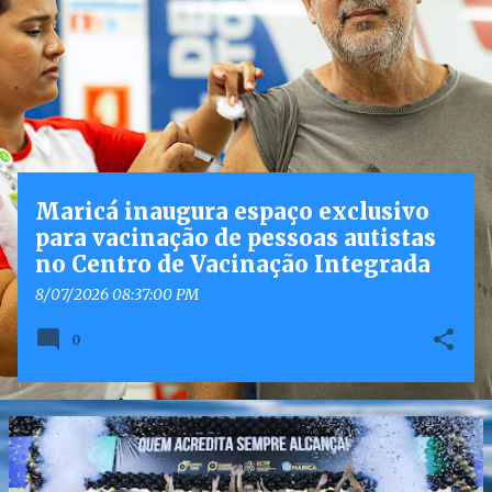
o
s
t
a
g
e
n
Maricá inaugura espaço exclusivo
s
para vacinação de pessoas autistas
no Centro de Vacinação Integrada
8/07/2026 08:37:00 PM
0