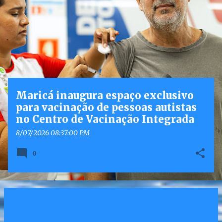
o
s
t
a
g
e
n
Maricá inaugura espaço exclusivo
s
para vacinação de pessoas autistas
no Centro de Vacinação Integrada
8/07/2026 08:37:00 PM
0