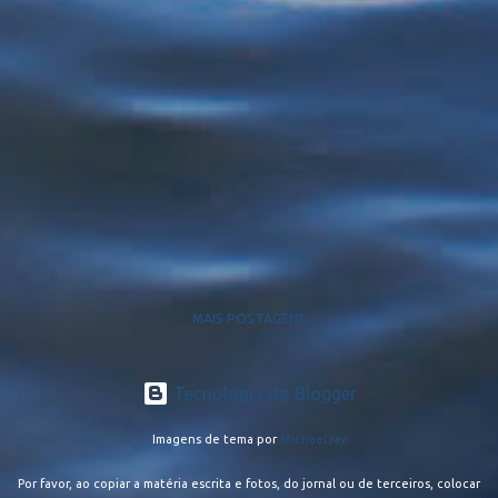
MAIS POSTAGENS
Tecnologia do Blogger
Imagens de tema por
MichaelJay
Por favor, ao copiar a matéria escrita e fotos, do jornal ou de terceiros, colocar