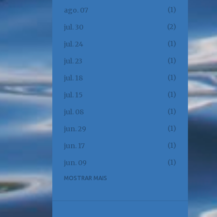
1
ago. 07
2
jul. 30
1
jul. 24
1
jul. 23
1
jul. 18
1
jul. 15
1
jul. 08
1
jun. 29
1
jun. 17
1
jun. 09
MOSTRAR MAIS
1
jun. 02
1
jun. 01
1
mai. 23