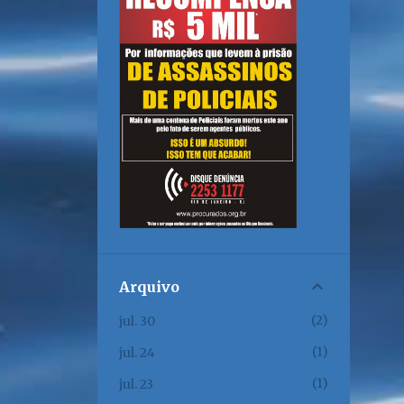
Arquivo
2
jul. 30
1
jul. 24
1
jul. 23