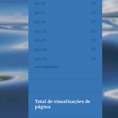
1
jul. 18
1
jul. 15
1
jul. 08
1
jun. 29
1
jun. 17
1
jun. 09
1
jun. 02
MOSTRAR MAIS
1
jun. 01
1
mai. 23
1
mai. 17
1
mai. 12
Total de visualizações de
1
mai. 08
página
1
mai. 06