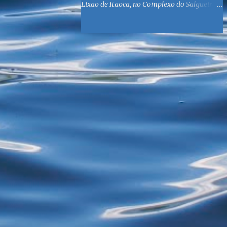
Lixão de Itaoca, no Complexo do Salgueiro,
às margens da Baía de Guanabara. O
objetivo é reunir suprimentos para os ex-
catadores locais, como comida e material
higiênico, além de atendimento médico. O
Fórum Local espera contar com a
participação de ONGs locais e da população
do município. Aos interessados em
participar, basta se dirigir à Rua Dr.
Feliciano Sodré 82, Sala 104 – Centro, no
horário 9h às 17h, de segunda a sexta. Mais
informações também podem ser obtidas
pelo telefone (21) 3474-1004 e pelo e-mail
agenda21sg@r7.com . O Lixão do Salgueiro
foi fechado em fevereiro por determinação
do Governo Federal, que está instituindo o
fim de lixões no Brasil até 2014. Os
habitantes da região que viviam do lixo há
mais de 40 anos - selecionando roupas e