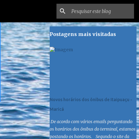
Postagens mais visitadas
Novos horários dos ônibus de Itaipuaçu -
Maricá
De acordo com vários emails perguntando
os horários dos ônibus do terminal, estamos
postando os horários. Segundo o site da