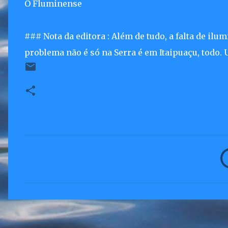
O Fluminense
### Nota da editora : Além de tudo, a falta de ilu
problema não é só na Serra é em Itaipuaçu, todo.
C
o
m
e
n
t