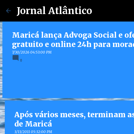
Jornal Atlântico
Maricá lança Advoga Social e of
gratuito e online 24h para mora
7/30/2026 04:53:00 PM
0
Após vários meses, terminam as
de Maricá
3/13/2011 05:32:00 PM