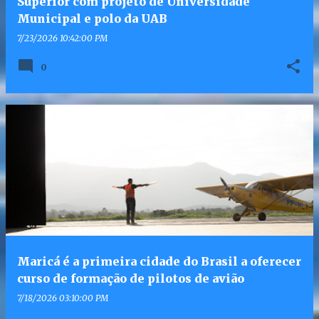
Superior com projeto de Universidade
Municipal e polo da UAB
7/23/2026 10:42:00 PM
0
Maricá é a primeira cidade do Brasil a oferecer
curso de formação de pilotos de avião
7/18/2026 03:10:00 PM