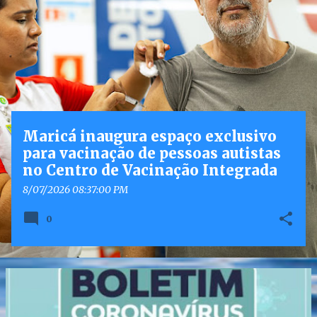
o
s
t
a
g
e
n
Maricá inaugura espaço exclusivo
s
para vacinação de pessoas autistas
no Centro de Vacinação Integrada
8/07/2026 08:37:00 PM
0