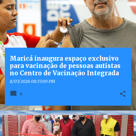
o
s
t
a
g
e
n
Maricá inaugura espaço exclusivo
s
para vacinação de pessoas autistas
no Centro de Vacinação Integrada
8/07/2026 08:37:00 PM
0