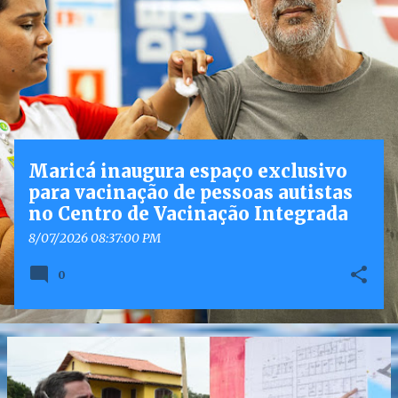
o
s
t
a
g
e
n
Maricá inaugura espaço exclusivo
s
para vacinação de pessoas autistas
no Centro de Vacinação Integrada
8/07/2026 08:37:00 PM
0