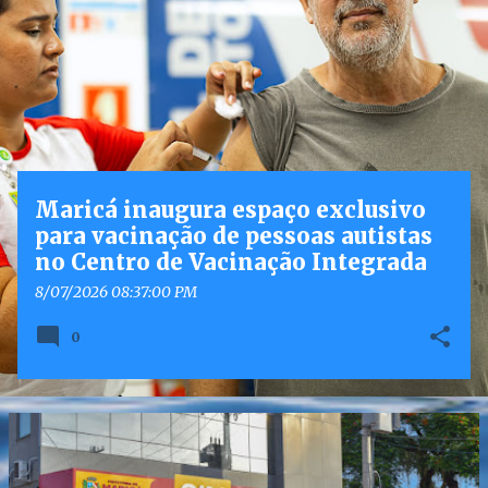
o
s
t
a
g
e
n
Maricá inaugura espaço exclusivo
s
para vacinação de pessoas autistas
no Centro de Vacinação Integrada
8/07/2026 08:37:00 PM
0