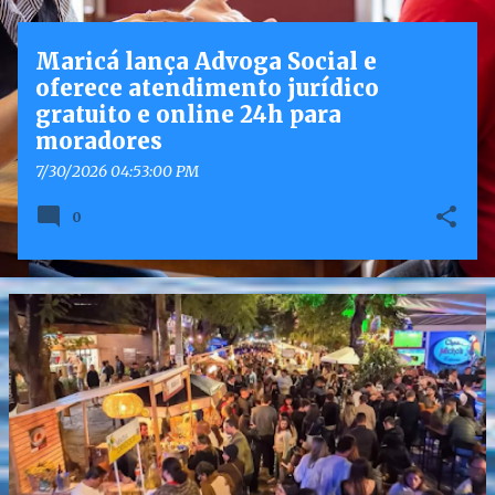
g
e
Maricá lança Advoga Social e
n
oferece atendimento jurídico
s
gratuito e online 24h para
moradores
7/30/2026 04:53:00 PM
0