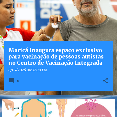
o
s
t
a
g
e
n
Maricá inaugura espaço exclusivo
s
para vacinação de pessoas autistas
no Centro de Vacinação Integrada
8/07/2026 08:37:00 PM
0