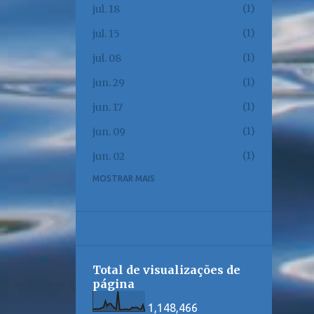
1
jul. 18
1
jul. 15
1
jul. 08
1
jun. 29
1
jun. 17
1
jun. 09
1
jun. 02
MOSTRAR MAIS
1
jun. 01
1
mai. 23
1
mai. 17
1
mai. 12
Total de visualizações de
1
mai. 08
página
1
mai. 06
1,148,466