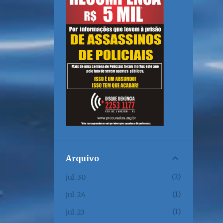
Arquivo
2
jul. 30
1
jul. 24
1
jul. 23