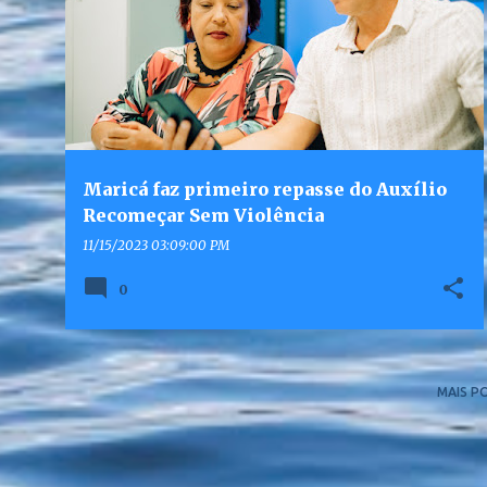
Maricá faz primeiro repasse do Auxílio
Recomeçar Sem Violência
11/15/2023 03:09:00 PM
0
MAIS P