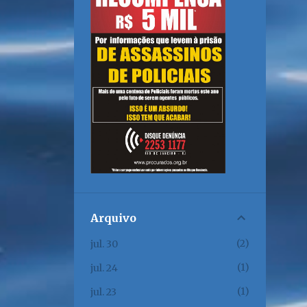
Arquivo
2
jul. 30
1
jul. 24
1
jul. 23