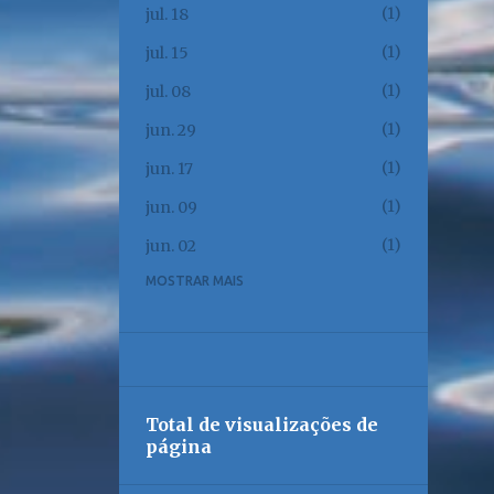
1
jul. 18
1
jul. 15
1
jul. 08
1
jun. 29
1
jun. 17
1
jun. 09
1
jun. 02
MOSTRAR MAIS
1
jun. 01
1
mai. 23
1
mai. 17
1
mai. 12
Total de visualizações de
1
mai. 08
página
1
mai. 06