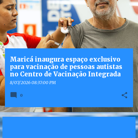
o
s
t
a
g
e
n
Maricá inaugura espaço exclusivo
s
para vacinação de pessoas autistas
no Centro de Vacinação Integrada
8/07/2026 08:37:00 PM
0