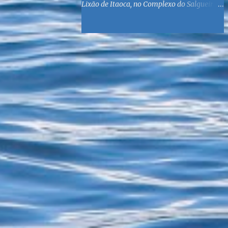
Lixão de Itaoca, no Complexo do Salgueiro,
às margens da Baía de Guanabara. O
objetivo é reunir suprimentos para os ex-
catadores locais, como comida e material
higiênico, além de atendimento médico. O
Fórum Local espera contar com a
participação de ONGs locais e da população
do município. Aos interessados em
participar, basta se dirigir à Rua Dr.
Feliciano Sodré 82, Sala 104 – Centro, no
horário 9h às 17h, de segunda a sexta. Mais
informações também podem ser obtidas
pelo telefone (21) 3474-1004 e pelo e-mail
agenda21sg@r7.com . O Lixão do Salgueiro
foi fechado em fevereiro por determinação
do Governo Federal, que está instituindo o
fim de lixões no Brasil até 2014. Os
habitantes da região que viviam do lixo há
mais de 40 anos - selecionando roupas e