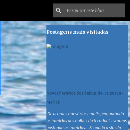
Postagens mais visitadas
Novos horários dos ônibus de Itaipuaçu -
Maricá
De acordo com vários emails perguntando
os horários dos ônibus do terminal, estamos
postando os horários. Segundo o site da