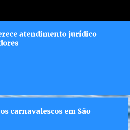
Pular para o conteúdo principal
erece atendimento jurídico
dores
os carnavalescos em São