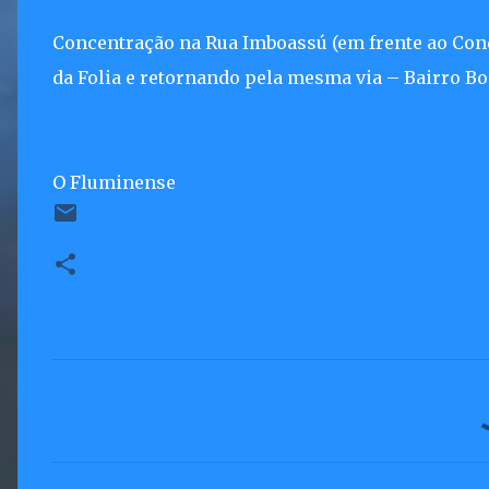
Concentração na Rua Imboassú (em frente ao Cond
da Folia e retornando pela mesma via – Bairro Boa
O Fluminense
C
o
m
e