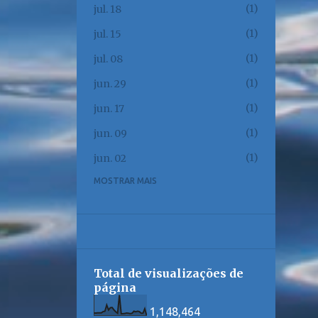
1
jul. 18
1
jul. 15
1
jul. 08
1
jun. 29
1
jun. 17
1
jun. 09
1
jun. 02
MOSTRAR MAIS
1
jun. 01
1
mai. 23
1
mai. 17
1
mai. 12
Total de visualizações de
1
mai. 08
página
1
mai. 06
1,148,464