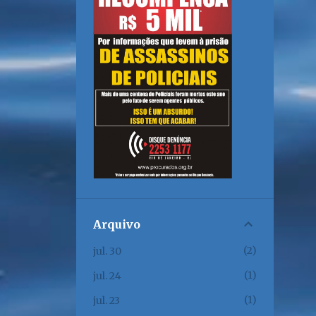
Arquivo
2
jul. 30
1
jul. 24
1
jul. 23