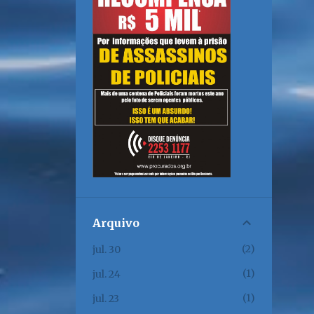
Arquivo
2
jul. 30
1
jul. 24
1
jul. 23