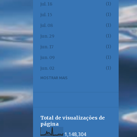
1
jul. 18
1
jul. 15
1
jul. 08
1
jun. 29
1
jun. 17
1
jun. 09
1
jun. 02
MOSTRAR MAIS
1
jun. 01
1
mai. 23
1
mai. 17
1
mai. 12
Total de visualizações de
1
mai. 08
página
1
mai. 06
1,148,304