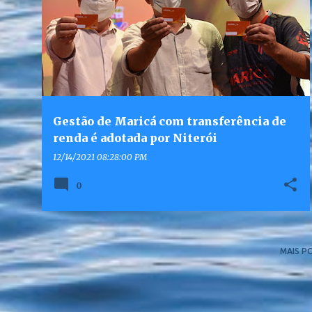
Gestão de Maricá com transferência de
renda é adotada por Niterói
12/14/2021 08:28:00 PM
0
MAIS P