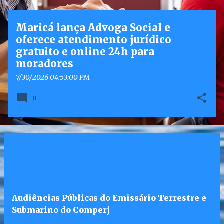
g
e
Maricá lança Advoga Social e
n
oferece atendimento jurídico
s
gratuito e online 24h para
moradores
7/30/2026 04:53:00 PM
0
Audiências Públicas do Emissário Terrestre e
Submarino do Comperj