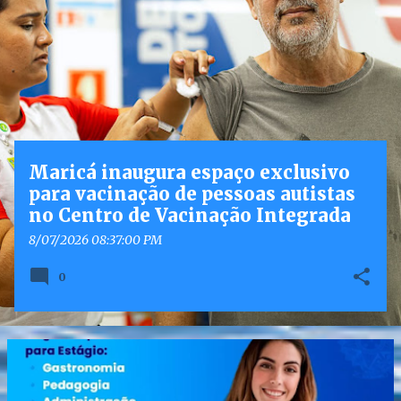
o
s
t
a
g
e
n
Maricá inaugura espaço exclusivo
s
para vacinação de pessoas autistas
no Centro de Vacinação Integrada
8/07/2026 08:37:00 PM
0