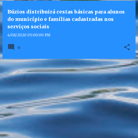
Búzios distribuirá cestas básicas para alunos
do município e famílias cadastradas nos
serviços sociais
4/08/2020 05:00:00 PM
0