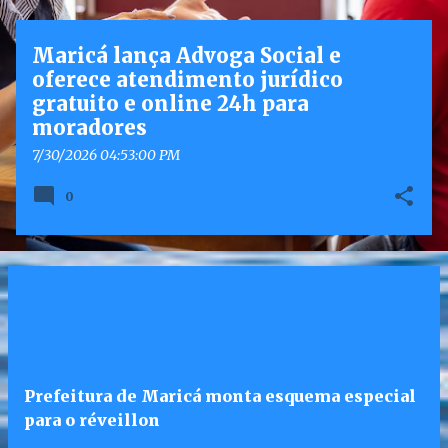
g
e
Maricá lança Advoga Social e
n
oferece atendimento jurídico
s
gratuito e online 24h para
moradores
7/30/2026 04:53:00 PM
0
Prefeitura de Maricá monta esquema especial
para o réveillon