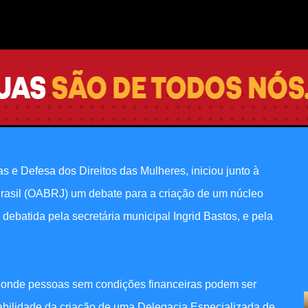
Pular para o conteúdo principal
combate à violência de gênero
vo para vacinação de pessoas
 Integrada
as e Defesa dos Direitos das Mulheres, iniciou junto à
rasil (OABRJ) um debate para a criação de um núcleo
 debatida pela secretária municipal Ingrid Bastos, e pela
- onde pessoas sem condições financeiras podem ser
abilidade da criação de uma Delegacia Especializada de