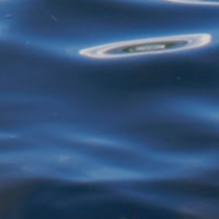
mais de 40 anos - selecionando roupas e
restos de alimentos para reciclagem, por
exemplo - estão proibidos de exercer
atividades de garimpagem. De acor...