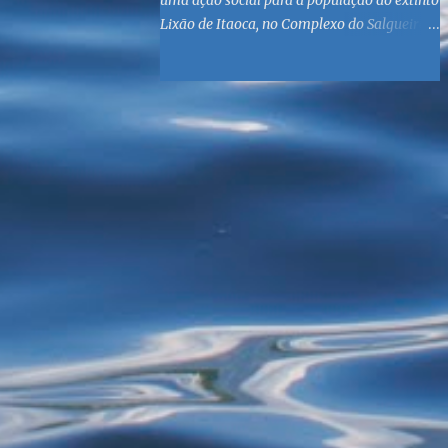
uma ação social para a população do extinto
Lixão de Itaoca, no Complexo do Salgueiro,
às margens da Baía de Guanabara. O
objetivo é reunir suprimentos para os ex-
catadores locais, como comida e material
higiênico, além de atendimento médico. O
Fórum Local espera contar com a
participação de ONGs locais e da população
do município. Aos interessados em
participar, basta se dirigir à Rua Dr.
Feliciano Sodré 82, Sala 104 – Centro, no
horário 9h às 17h, de segunda a sexta. Mais
informações também podem ser obtidas
pelo telefone (21) 3474-1004 e pelo e-mail
agenda21sg@r7.com . O Lixão do Salgueiro
foi fechado em fevereiro por determinação
do Governo Federal, que está instituindo o
fim de lixões no Brasil até 2014. Os
habitantes da região que viviam do lixo há