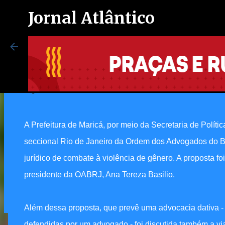
Jornal Atlântico
Maricá terá núcleo jurídico de 
4/22/2025 01:17:00 PM
Maricá inaugura espaço exclusi
autistas no Centro de Vacinação
A Prefeitura de Maricá, por meio da Secretaria de Polític
8/07/2026 08:37:00 PM
seccional Rio de Janeiro da Ordem dos Advogados do B
0
jurídico de combate à violência de gênero. A proposta foi
presidente da OABRJ, Ana Tereza Basilio.
Além dessa proposta, que prevê uma advocacia dativa 
defendidas por um advogado - foi discutida também a vi