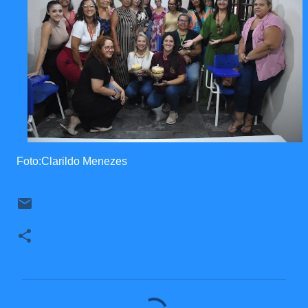
Foto:Clarildo Menezes
C