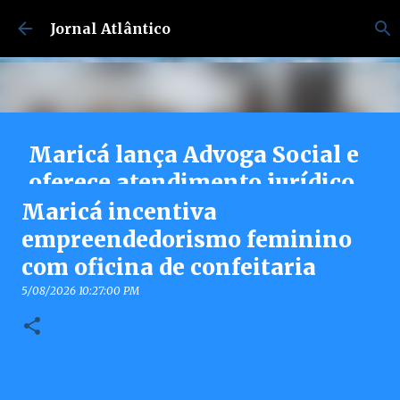
Pular para o conteúdo principal
Jornal Atlântico
Maricá lança Advoga Social e
oferece atendimento jurídico
gratuito e online 24h para
Maricá incentiva
moradores
empreendedorismo feminino
com oficina de confeitaria
7/30/2026 04:53:00 PM
0
5/08/2026 10:27:00 PM