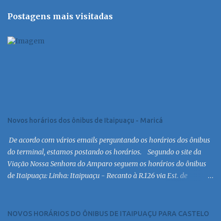
Postagens mais visitadas
Novos horários dos ônibus de Itaipuaçu - Maricá
De acordo com vários emails perguntando os horários dos ônibus
do terminal, estamos postando os horários. Segundo o site da
Viação Nossa Senhora do Amparo seguem os horários do ônibus
de Itaipuaçu: Linha: Itaipuaçu - Recanto à R.126 via Est. de
Itaipuaçu Saída Itaipuaçu - Recanto Dias úteis
6:30 MC 7:30 MC 8:30 MC 9:30 MC 10:30 MC 11:30 MC 12:30 MC
13:30 MC 14:30 MC 15:30 MC 16:30 MC 17:00 MC 17:30 MC 18:30 MC
NOVOS HORÁRIOS DO ÔNIBUS DE ITAIPUAÇU PARA CASTELO