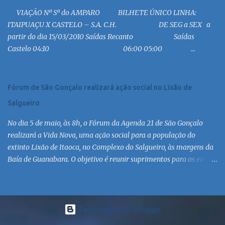
19:00 MC 19:30 MC 20:30 MC 21:00 MC 21:30 MC 23:00 MC 6:30
VIAÇÃO Nª Sª do AMPARO BILHETE ÚNICO LINHA:
MC 8:30 MC 10:30 MC 12:30 MC 14:30 MC 15:30 MC 16:30 MC 17:30
ITAIPUAÇU X CASTELO – S.A. C.H. DE SEG a SEX a
MC 18:30 MC 19:30 MC 20:30 MC 21:30 MC 6:30 MC 7:30 MC 8:30
partir do dia 15/03/2010 Saídas Recanto Saídas
MC 9:30 MC 10:30 MC 11:30 MC 12:30 MC 13:30 MC 14:30 MC 15:30
Castelo 04:10 06:00 05:00 ...
MC 16:30 MC 17:30 MC 18:30 MC 19:30 MC 20:30 MC 21:30 MC
Linha: R.126 via Est. de Itaipiaçu à Itaipuaçu - Recanto Saída
R.126...
Fórum de São Gonçalo realizará ação social no Lixão de
Salgueiro
No dia 5 de maio, às 8h, o Fórum da Agenda 21 de São Gonçalo
realizará a Vida Nova, uma ação social para a população do
extinto Lixão de Itaoca, no Complexo do Salgueiro, às margens da
Baía de Guanabara. O objetivo é reunir suprimentos para os ex-
catadores locais, como comida e material higiênico, além de
atendimento médico. O Fórum Local espera contar com a
participação de ONGs locais e da população do município. Aos
interessados em participar, basta se dirigir à Rua Dr. Feliciano
Tecnologia do Blogger
Sodré 82, Sala 104 – Centro, no horário 9h às 17h, de segunda a