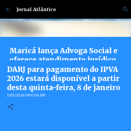
Pular para o conteúdo principal
Jornal Atlântico
Maricá lança Advoga Social e
oferece atendimento jurídico
gratuito e online 24h para
DARJ para pagamento do IPVA
moradores
2026 estará disponível a partir
desta quinta-feira, 8 de janeiro
7/30/2026 04:53:00 PM
0
1/05/2026 09:47:00 PM