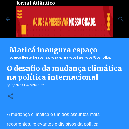
Jornal Atlântico
Pular para o conteúdo principal
Maricá inaugura espaço
exclusivo para vacinação de
pessoas autistas no Centro de
O desafio da mudança climática
Vacinação Integrada
na política internacional
8/07/2026 08:37:00 PM
3/18/2025 04:38:00 PM
0
A mudança climática é um dos assuntos mais
recorrentes, relevantes e divisivos da política