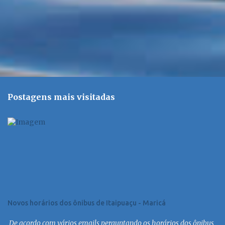
Postagens mais visitadas
Novos horários dos ônibus de Itaipuaçu - Maricá
De acordo com vários emails perguntando os horários dos ônibus