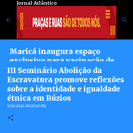
Jornal Atlântico
Pular para o conteúdo principal
Maricá inaugura espaço
exclusivo para vacinação de
pessoas autistas no Centro de
III Seminário Abolição da
Vacinação Integrada
Escravatura promove reflexões
sobre a identidade e igualdade
8/07/2026 08:37:00 PM
0
étnica em Búzios
5/16/2024 08:18:00 PM