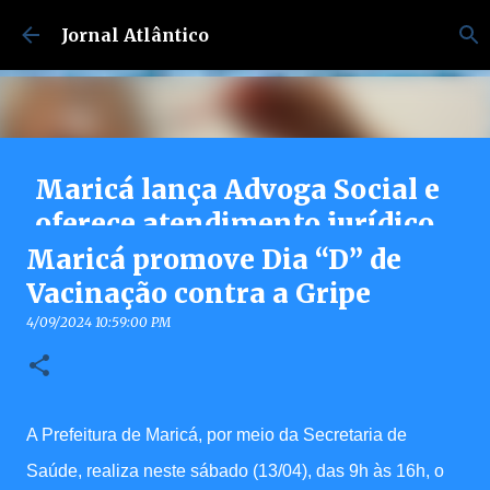
Pular para o conteúdo principal
Jornal Atlântico
Maricá lança Advoga Social e
oferece atendimento jurídico
gratuito e online 24h para
Maricá promove Dia “D” de
moradores
Vacinação contra a Gripe
7/30/2026 04:53:00 PM
4/09/2024 10:59:00 PM
0
A Prefeitura de Maricá, por meio da Secretaria de
Saúde, realiza neste sábado (13/04), das 9h às 16h, o