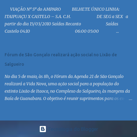
19:00 MC 19:30 MC 20:30 MC 21:00 MC 21:30 MC 23:00 MC 6:30
VIAÇÃO Nª Sª do AMPARO BILHETE ÚNICO LINHA:
MC 8:30 MC 10:30 MC 12:30 MC 14:30 MC 15:30 MC 16:30 MC 17:30
ITAIPUAÇU X CASTELO – S.A. C.H. DE SEG a SEX a
MC 18:30 MC 19:30 MC 20:30 MC 21:30 MC 6:30 MC 7:30 MC 8:30
partir do dia 15/03/2010 Saídas Recanto Saídas
MC 9:30 MC 10:30 MC 11:30 MC 12:30 MC 13:30 MC 14:30 MC 15:30
Castelo 04:10 06:00 05:00 ...
MC 16:30 MC 17:30 MC 18:30 MC 19:30 MC 20:30 MC 21:30 MC
Linha: R.126 via Est. de Itaipiaçu à Itaipuaçu - Recanto Saída
R.126...
Fórum de São Gonçalo realizará ação social no Lixão de
Salgueiro
No dia 5 de maio, às 8h, o Fórum da Agenda 21 de São Gonçalo
realizará a Vida Nova, uma ação social para a população do
extinto Lixão de Itaoca, no Complexo do Salgueiro, às margens da
Baía de Guanabara. O objetivo é reunir suprimentos para os ex-
catadores locais, como comida e material higiênico, além de
atendimento médico. O Fórum Local espera contar com a
participação de ONGs locais e da população do município. Aos
interessados em participar, basta se dirigir à Rua Dr. Feliciano
Tecnologia do Blogger
Sodré 82, Sala 104 – Centro, no horário 9h às 17h, de segunda a