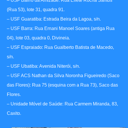
– USF Bairro da Amizade: Rua Eliete Rocha Santos
(Rua 53), lote 31, quadra 91.
– USF Guaratiba: Estrada Beira da Lagoa, s/n.
– USF Barra: Rua Ernani Manoel Soares (antiga Rua
04), lote 03, quadra 0, Divineia.
– USF Espraiado: Rua Gualberto Batista de Macedo,
s/n.
– USF Ubatiba: Avenida Niterói, s/n.
– USF ACS Nathan da Silva Noronha Figueiredo (Saco
das Flores): Rua 75 (esquina com a Rua 73), Saco das
Flores.
– Unidade Móvel de Saúde: Rua Carmem Miranda, 83,
Caxito.