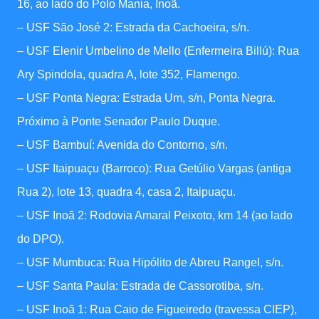
16, ao lado do Polo Mania, Inoã.
– USF São José 2: Estrada da Cachoeira, s/n.
– USF Elenir Umbelino de Mello (Enfermeira Billú): Rua
Ary Spindola, quadra A, lote 352, Flamengo.
– USF Ponta Negra: Estrada Um, s/n, Ponta Negra.
Próximo à Ponte Senador Paulo Duque.
– USF Bambuí: Avenida do Contorno, s/n.
– USF Itaipuaçu (Barroco): Rua Getúlio Vargas (antiga
Rua 2), lote 13, quadra 4, casa 2, Itaipuaçu.
– USF Inoã 2: Rodovia Amaral Peixoto, km 14 (ao lado
do DPO).
– USF Mumbuca: Rua Hipólito de Abreu Rangel, s/n.
– USF Santa Paula: Estrada de Cassorotiba, s/n.
– USF Inoã 1: Rua Caio de Figueiredo (travessa CIEP),