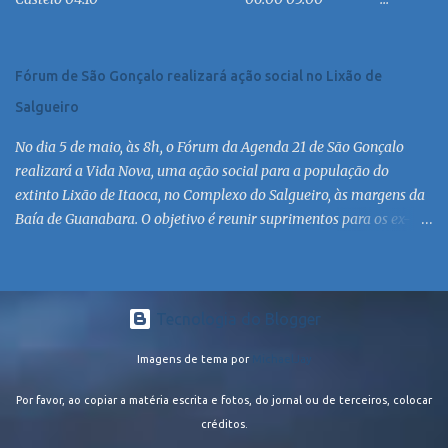
MC 16:30 MC 17:30 MC 18:30 MC 19:30 MC 20:30 MC 21:30 MC
Linha: R.126 via Est. de Itaipiaçu à Itaipuaçu - Recanto Saída
R.126...
Fórum de São Gonçalo realizará ação social no Lixão de
Salgueiro
No dia 5 de maio, às 8h, o Fórum da Agenda 21 de São Gonçalo
realizará a Vida Nova, uma ação social para a população do
extinto Lixão de Itaoca, no Complexo do Salgueiro, às margens da
Baía de Guanabara. O objetivo é reunir suprimentos para os ex-
catadores locais, como comida e material higiênico, além de
atendimento médico. O Fórum Local espera contar com a
participação de ONGs locais e da população do município. Aos
interessados em participar, basta se dirigir à Rua Dr. Feliciano
Tecnologia do Blogger
Sodré 82, Sala 104 – Centro, no horário 9h às 17h, de segunda a
Imagens de tema por
MichaelJay
sexta. Mais informações também podem ser obtidas pelo telefone
(21) 3474-1004 e pelo e-mail agenda21sg@r7.com . O Lixão do
Por favor, ao copiar a matéria escrita e fotos, do jornal ou de terceiros, colocar
Salgueiro foi fechado em fevereiro por determinação do Governo
créditos.
Federal, que está instituindo o fim de lixões no Brasil até 2014. Os