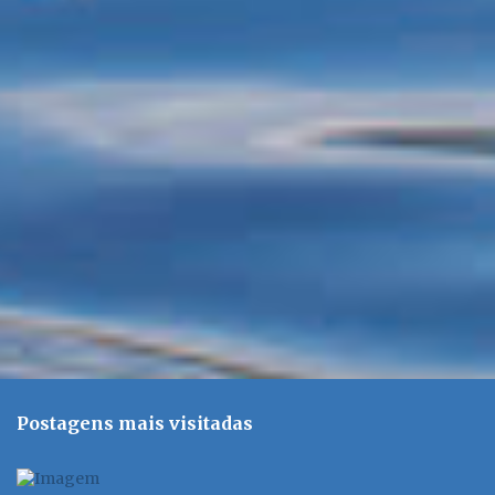
t
á
r
i
o
s
Postagens mais visitadas