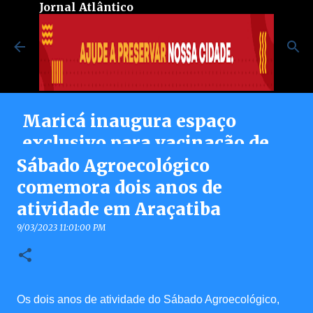
Jornal Atlântico
Pular para o conteúdo principal
Maricá inaugura espaço
exclusivo para vacinação de
pessoas autistas no Centro de
Sábado Agroecológico
Vacinação Integrada
comemora dois anos de
atividade em Araçatiba
8/07/2026 08:37:00 PM
0
9/03/2023 11:01:00 PM
Os dois anos de atividade do Sábado Agroecológico,