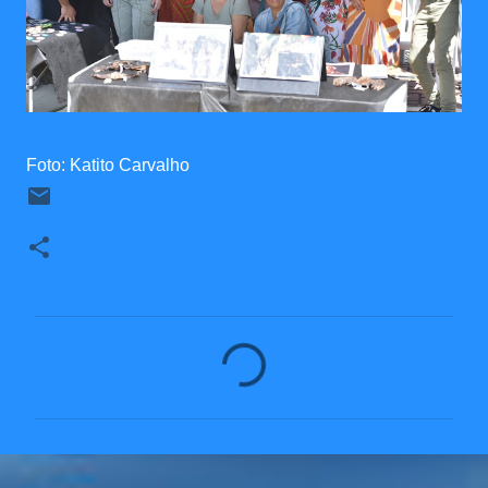
Foto: Katito Carvalho
C
o
m
e
n