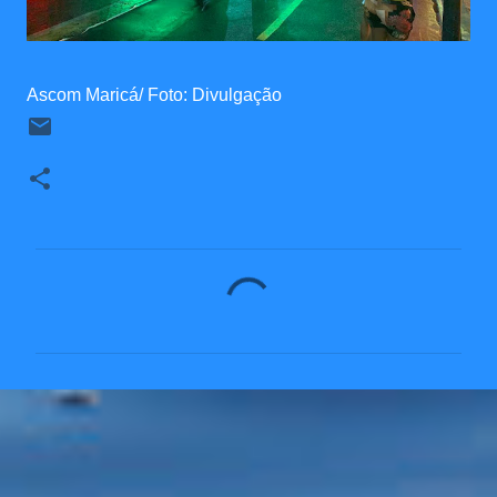
Ascom Maricá/ Foto: Divulgação
C
o
m
e
n
t
á