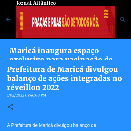
Jornal Atlântico
Pular para o conteúdo principal
Maricá inaugura espaço
exclusivo para vacinação de
pessoas autistas no Centro de
Prefeitura de Maricá divulgou
Vacinação Integrada
balanço de ações integradas no
réveillon 2022
8/07/2026 08:37:00 PM
0
1/02/2022 09:46:00 PM
A Prefeitura de Maricá divulgou balanço de