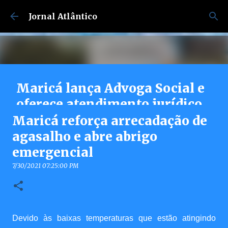
Pular para o conteúdo principal
Jornal Atlântico
Maricá lança Advoga Social e
oferece atendimento jurídico
gratuito e online 24h para
Maricá reforça arrecadação de
moradores
agasalho e abre abrigo
emergencial
7/30/2026 04:53:00 PM
0
7/30/2021 07:25:00 PM
Devido às baixas temperaturas que estão atingindo