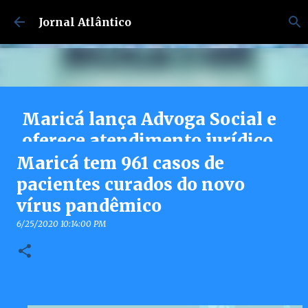
Pular para o conteúdo principal
Jornal Atlântico
Maricá lança Advoga Social e
oferece atendimento jurídico
gratuito e online 24h para
Maricá tem 961 casos de
moradores
pacientes curados do novo
vírus pandêmico
7/30/2026 04:53:00 PM
0
6/25/2020 10:14:00 PM