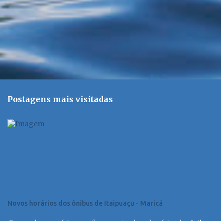
o
s
Postagens mais visitadas
Novos horários dos ônibus de Itaipuaçu - Maricá