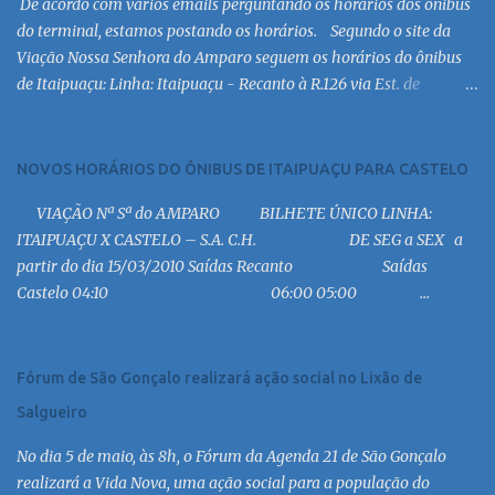
De acordo com vários emails perguntando os horários dos ônibus
do terminal, estamos postando os horários. Segundo o site da
Viação Nossa Senhora do Amparo seguem os horários do ônibus
de Itaipuaçu: Linha: Itaipuaçu - Recanto à R.126 via Est. de
Itaipuaçu Saída Itaipuaçu - Recanto Dias úteis
6:30 MC 7:30 MC 8:30 MC 9:30 MC 10:30 MC 11:30 MC 12:30 MC
13:30 MC 14:30 MC 15:30 MC 16:30 MC 17:00 MC 17:30 MC 18:30 MC
NOVOS HORÁRIOS DO ÔNIBUS DE ITAIPUAÇU PARA CASTELO
19:00 MC 19:30 MC 20:30 MC 21:00 MC 21:30 MC 23:00 MC 6:30
VIAÇÃO Nª Sª do AMPARO BILHETE ÚNICO LINHA:
MC 8:30 MC 10:30 MC 12:30 MC 14:30 MC 15:30 MC 16:30 MC 17:30
ITAIPUAÇU X CASTELO – S.A. C.H. DE SEG a SEX a
MC 18:30 MC 19:30 MC 20:30 MC 21:30 MC 6:30 MC 7:30 MC 8:30
partir do dia 15/03/2010 Saídas Recanto Saídas
MC 9:30 MC 10:30 MC 11:30 MC 12:30 MC 13:30 MC 14:30 MC 15:30
Castelo 04:10 06:00 05:00 ...
MC 16:30 MC 17:30 MC 18:30 MC 19:30 MC 20:30 MC 21:30 MC
Linha: R.126 via Est. de Itaipiaçu à Itaipuaçu - Recanto Saída
R.126...
Fórum de São Gonçalo realizará ação social no Lixão de
Salgueiro
No dia 5 de maio, às 8h, o Fórum da Agenda 21 de São Gonçalo
realizará a Vida Nova, uma ação social para a população do