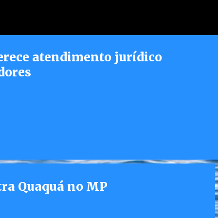
Pular para o conteúdo principal
erece atendimento jurídico
dores
ntra Quaquá no MP