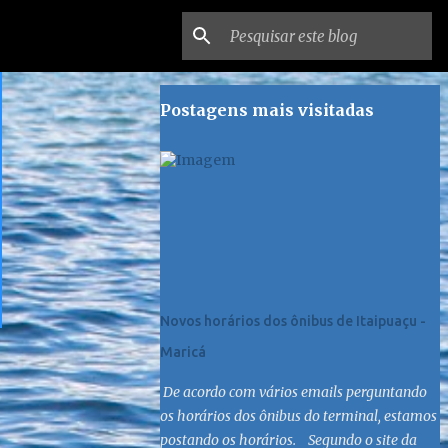
Postagens mais visitadas
Novos horários dos ônibus de Itaipuaçu -
Maricá
De acordo com vários emails perguntando
os horários dos ônibus do terminal, estamos
postando os horários. Segundo o site da