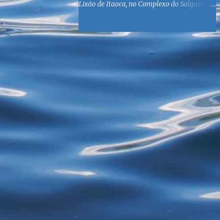
Lixão de Itaoca, no Complexo do Salgueiro,
às margens da Baía de Guanabara. O
objetivo é reunir suprimentos para os ex-
catadores locais, como comida e material
higiênico, além de atendimento médico. O
Fórum Local espera contar com a
participação de ONGs locais e da população
do município. Aos interessados em
participar, basta se dirigir à Rua Dr.
Feliciano Sodré 82, Sala 104 – Centro, no
horário 9h às 17h, de segunda a sexta. Mais
informações também podem ser obtidas
pelo telefone (21) 3474-1004 e pelo e-mail
agenda21sg@r7.com . O Lixão do Salgueiro
foi fechado em fevereiro por determinação
do Governo Federal, que está instituindo o
fim de lixões no Brasil até 2014. Os
habitantes da região que viviam do lixo há
mais de 40 anos - selecionando roupas e