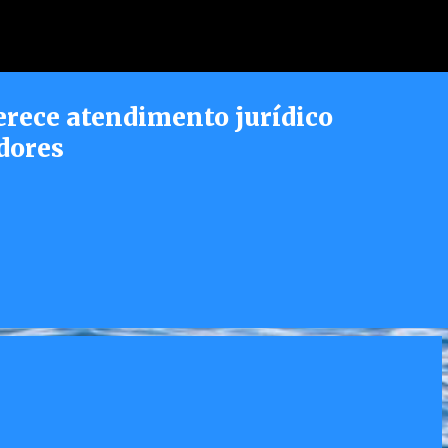
Pular para o conteúdo principal
erece atendimento jurídico
dores