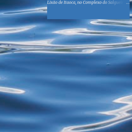
Lixão de Itaoca, no Complexo do Salgueiro,
às margens da Baía de Guanabara. O
objetivo é reunir suprimentos para os ex-
catadores locais, como comida e material
higiênico, além de atendimento médico. O
Fórum Local espera contar com a
participação de ONGs locais e da população
do município. Aos interessados em
participar, basta se dirigir à Rua Dr.
Feliciano Sodré 82, Sala 104 – Centro, no
horário 9h às 17h, de segunda a sexta. Mais
informações também podem ser obtidas
pelo telefone (21) 3474-1004 e pelo e-mail
agenda21sg@r7.com . O Lixão do Salgueiro
foi fechado em fevereiro por determinação
do Governo Federal, que está instituindo o
fim de lixões no Brasil até 2014. Os
habitantes da região que viviam do lixo há
mais de 40 anos - selecionando roupas e