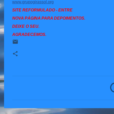
www.grupogirassol.org
SITE REFORMULADO - ENTRE
NOVA PÁGINA PARA DEPOIMENTOS.
DEIXE O SEU.
AGRADECEMOS.
C
o
m
e
n