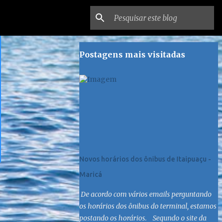
Postagens mais visitadas
Novos horários dos ônibus de Itaipuaçu -
Maricá
De acordo com vários emails perguntando
os horários dos ônibus do terminal, estamos
postando os horários. Segundo o site da